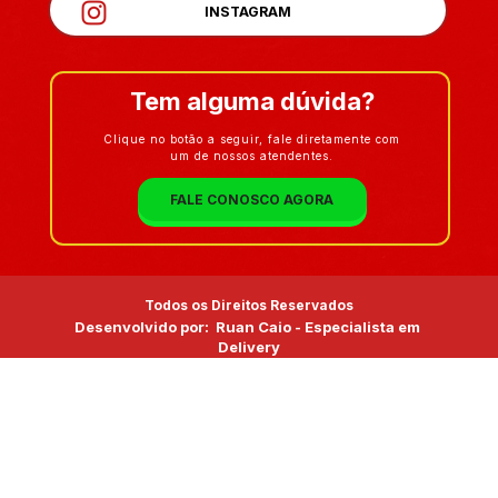
INSTAGRAM
Tem alguma dúvida?
Clique no botão a seguir, fale diretamente com
um de nossos atendentes.
FALE CONOSCO AGORA
Todos
 os Direitos Reservados
Desenvolvido por:  Ruan Caio - Especialista em 
Delivery