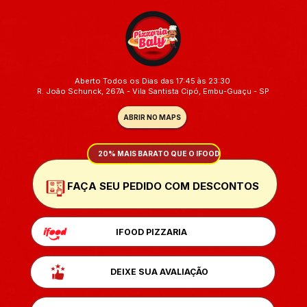
Aberto Todos os Dias das 17:45 às 23:30 
R. João Schunck, 267A - 
Vila Santista Cipó, Embu-Guaçu - SP
ABRIR NO MAPS
20% MAIS BARATO QUE O IFOOD
FAÇA SEU PEDIDO COM DESCONTOS
IFOOD
 PIZZARIA
DEIXE SUA AVALIAÇÃO