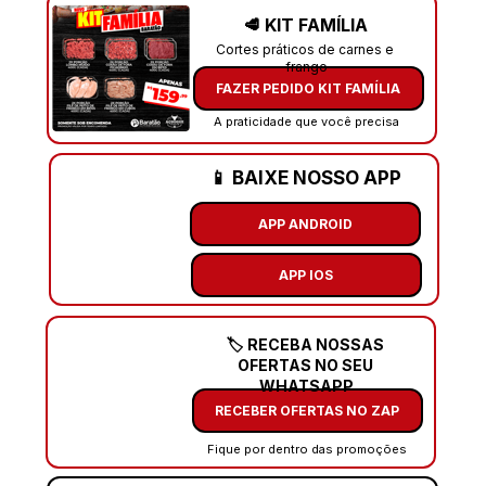
🥩 KIT FAMÍLIA
Cortes práticos de carnes e 
frango
FAZER PEDIDO KIT FAMÍLIA
A praticidade que você precisa
📱 BAIXE NOSSO APP
APP ANDROID
APP IOS
🏷️ RECEBA NOSSAS 
OFERTAS NO SEU 
WHATSAPP
RECEBER OFERTAS NO ZAP
Fique por dentro das promoções